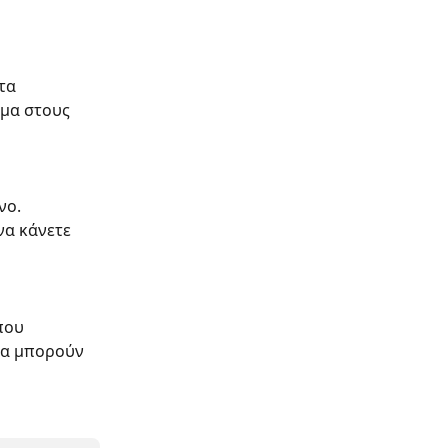
τα 
ημα στους 
νο. 
να κάνετε 
που 
να μπορούν 