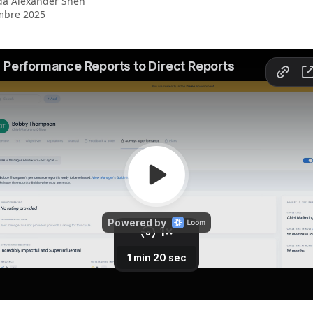
 da
Alexander Shen
mbre 2025