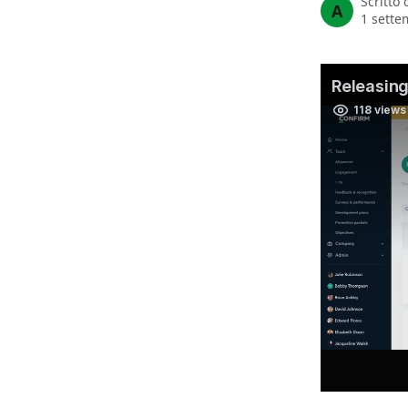
Scritto
A
1 sette