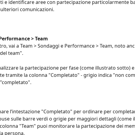
ati e identificare aree con partecipazione particolarmente ba
ulteriori comunicazioni.
 Performance > Team
istro, vai a Team > Sondaggi e Performance > Team, noto an
del team".
alizzare la partecipazione per fase (come illustrato sotto) 
te tramite la colonna "Completato" - grigio indica "non com
 "completato".
nare l’intestazione "Completato" per ordinare per complet
use sulle barre verdi o grigie per maggiori dettagli (come il
a colonna "Team" puoi monitorare la partecipazione dei mem
la persona.