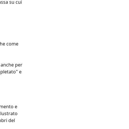
ssa su cui 
che come 
e anche per 
pletato" e 
amento e 
lustrato 
bri del 