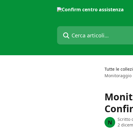
Vai al contenuto principale
Cerca articoli…
Tutte le collez
Monitoraggio 
Monit
Confi
Scritto
N
2 dice