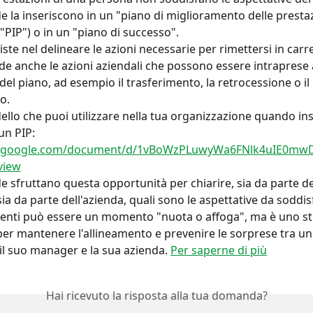
e la inseriscono in un "piano di miglioramento delle prestaz
PIP") o in un "piano di successo".
iste nel delineare le azioni necessarie per rimettersi in carr
de anche le azioni aziendali che possono essere intraprese
 del piano, ad esempio il trasferimento, la retrocessione o il 
o.
llo che puoi utilizzare nella tua organizzazione quando inse
un PIP:
cs.google.com/document/d/1vBoWzPLuwyWa6FNlk4uIE0m
view
e sfruttano questa opportunità per chiarire, sia da parte de
a da parte dell'azienda, quali sono le aspettative da soddis
denti può essere un momento "nuota o affoga", ma è uno s
er mantenere l'allineamento e prevenire le sorprese tra un
il suo manager e la sua azienda. 
Per saperne di più
Hai ricevuto la risposta alla tua domanda?