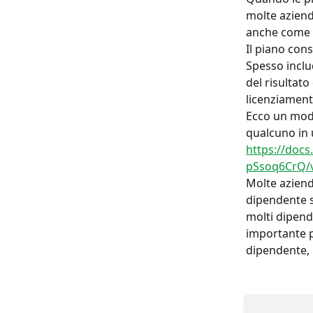
molte aziend
anche come "
Il piano cons
Spesso inclu
del risultato
licenziament
Ecco un mode
qualcuno in 
https://do
pSsoq6CrQ/
Molte aziend
dipendente si
molti dipen
importante p
dipendente, 