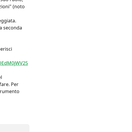
ioni" (noto 
eggiata. 
 a seconda 
risci 
wDEdM0jWV25
l 
fare. Per 
trumento 
 