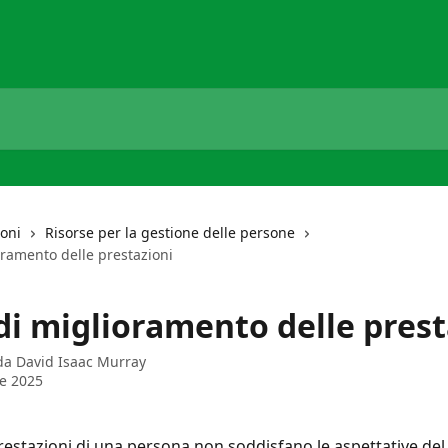
ioni
Risorse per la gestione delle persone
oramento delle prestazioni
di miglioramento delle prest
 da
David Isaac Murray
le 2025
estazioni di una persona non soddisfano le aspettative del 