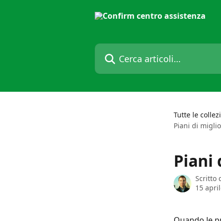
Vai al contenuto principale
Cerca articoli…
Tutte le collez
Piani di migli
Piani 
Scritto
15 apri
Quando le pr