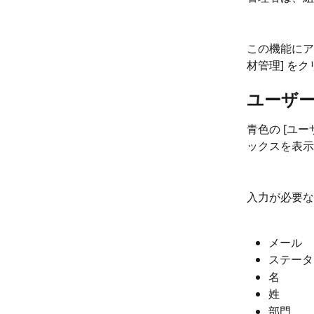
この機能にア
材管理] を
ユーザ
青色の [ユ
ックスを表示
入力が必要な
メール
ステータ
名
姓
部門