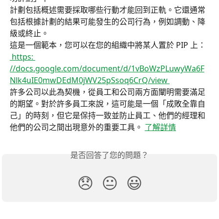
計劃包括概述需要採取哪些行動才能回到正軌。它還通常
包括根據計劃的結果可能發生的公司行為，例如調動、降
級或終止。
這是一個範本，您可以在您的組織中將某人置於 PIP 上：
 https: 
//docs.google.com/document/d/1vBoWzPLuwyWa6F
Nlk4uIE0mwDEdM0jWV25pSsoq6CrQ/view 
許多公司以此為契機，從員工和公司兩方面闡明需要滿足
的期望。對於許多員工來說，這可能是一個「成敗全靠自
己」的時刻，但它是保持一致並防止員工、他們的經理和
他們的公司之間出現意外的重要工具。 
了解詳情
是否回答了您的問題？
😞
😐
😃