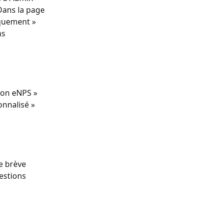
Dans la page 
iquement » 
s 
ion eNPS » 
onnalisé » 
e brève 
estions 