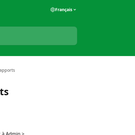
Français
apports
ts
 à Admin > 