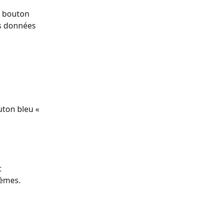
e bouton 
es données 
ton bleu « 
 
hèmes.