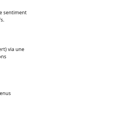
le sentiment 
s.
rt) via une 
ons 
menus 