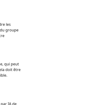
re les 
e du groupe 
re 
e, qui peut 
la doit être 
ible.
par IA de 