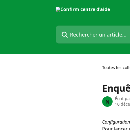
Passer au contenu principal
Rechercher un article...
Toutes les col
Enquê
Écrit p
N
10 déc
Configuration
Pour lancer