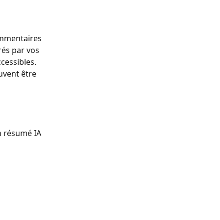
ommentaires 
rés par vos 
essibles. 
uvent être 
n résumé IA 