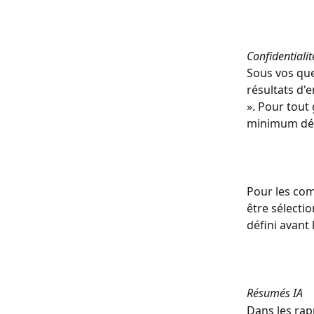
Confidentialit
Sous vos ques
résultats d'
». Pour tout
minimum défin
Pour les com
être sélecti
défini avant 
Résumés IA
Dans les rap