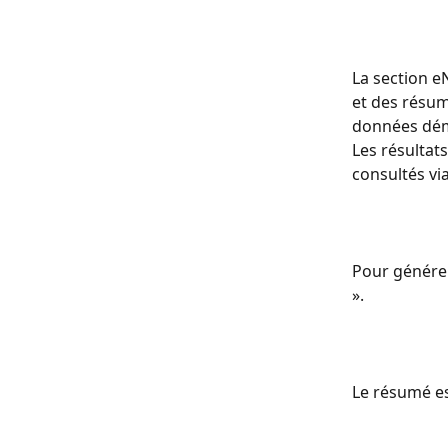
La section e
et des résumé
données démo
Les résultat
consultés via
Pour générer
».
Le résumé es