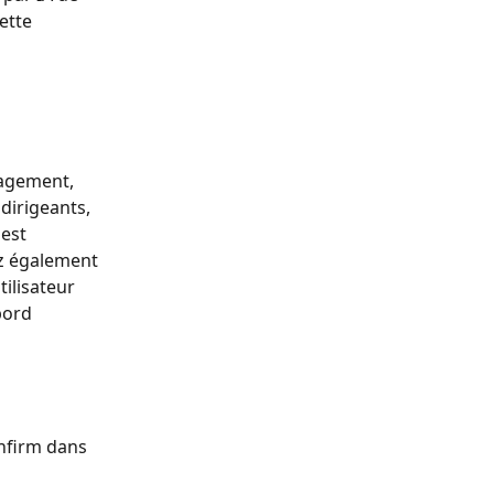
ette 
gagement, 
 dirigeants, 
est 
z également 
ilisateur 
bord 
nfirm dans 